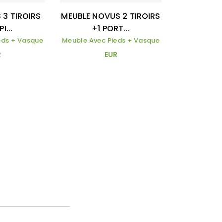
 3 TIROIRS
MEUBLE NOVUS 2 TIROIRS
I...
+1 PORT...
eds + Vasque
Meuble Avec Pieds + Vasque
R
EUR