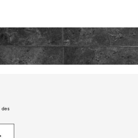
 des
→