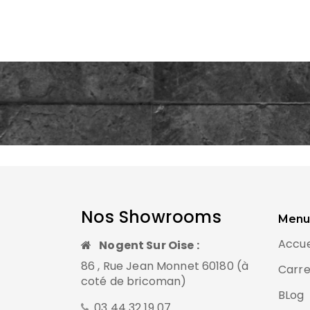
Nos Showrooms
Menu
Accue
Nogent Sur Oise :
86 , Rue Jean Monnet 60180 (à
Carre
coté de bricoman)
BLog
03 44 32 19 07