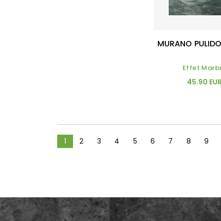
MURANO PULIDO
Effet Marb
45.90 EU
1
2
3
4
5
6
7
8
9