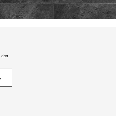
 des
→