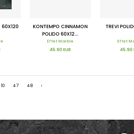
 60X120
KONTEMPO CINNAMON
TREVI POLI
POLIDO 60X12...
re
Effet Marbre
Effet M
R
45.90 EUR
45.90
10
47
48
›